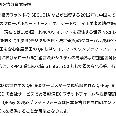
プ間を含む資本提携
手の投資ファンドの SEQUOIA などが出資する2012年に中国に
atpay のグローバルパートナーとして、ゲートウェイ事業者の地
現在では13か国、約40のウォレットを連結する世界 No.1 
を置く QR 決済(デジタル通貨・法定通貨)のグローバル決済ゲ
国を含む各展開国の QR 決済ウォレットのワンプラットフォ
国におけるローカル加盟店決済システムの構築および加盟店開
容は、KPMG 選出の China fintech 50 として認められる
D は世界中の QR 決済サービスが一つに統合される QFPay 
CD の自社サービスである越境 EC プラットフォームや提携店
 は、QFPay の決済プラットフォームは日本を含む世界中のオ
ビスを提供することが可能となります。