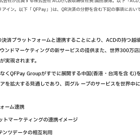
会社が出資する株式会社 ACD(代表取締役社長:園田康博。以下「ACD」)
CEO:リアイン。以下「 QFPay」)は、QR決済の分野を含む下記の事項に
。
roupの決済プラットフォームと連携することにより、ACDの持つ越
ウンドマーケティングの新サービスの提供また、世界300万店
が実現されます。
くQFPay Groupがすでに展開する中国(香港・台湾を含 む)
アを拡大する見通しであり、両グル ープのサービスを世界中
フォーム連携
ォレットマーケティングの連携イメージ
ンテンツデータの相互利用