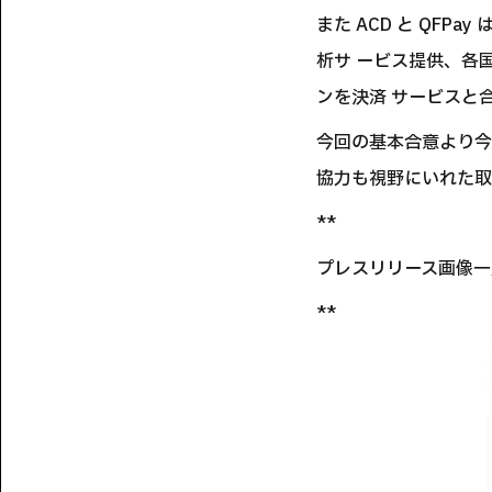
また ACD と QF
析サ ービス提供、各
ンを決済 サービスと
今回の基本合意より今後
協力も視野にいれた取
**
プレスリリース画像一
**