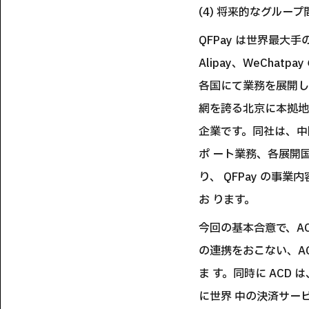
(4) 将来的なグルー
QFPay は世界最大
Alipay、WeCh
各国にて業務を展開し、
網を誇る北京に本拠地
企業です。同社は、中
ポ ート業務、各展開
り、 QFPay の事業内
お ります。
今回の基本合意で、AC
の連携をおこない、A
ま す。同時に ACD
に世界 中の決済サー