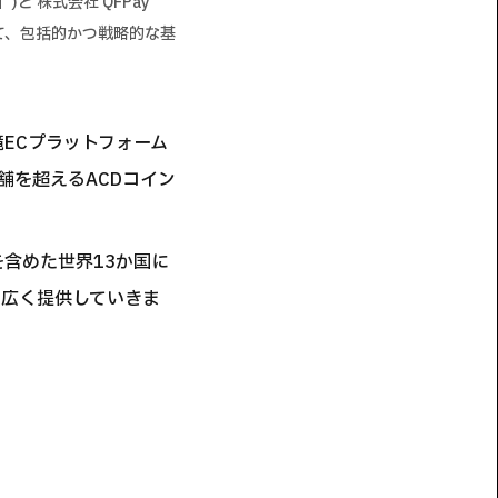
と 株式会社 QFPay
おいて、包括的かつ戦略的な基
境ECプラットフォーム
舗を超えるACDコイン
を含めた世界13か国に
に広く提供していきま